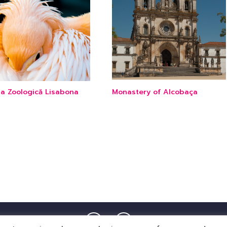
na Zoologică Lisabona
Monastery of Alcobaça