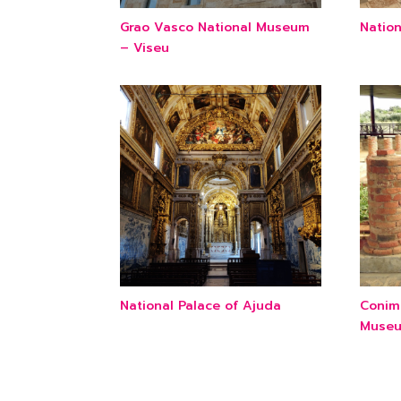
Grao Vasco National Museum
Nation
– Viseu
National Palace of Ajuda
Conim
Museu