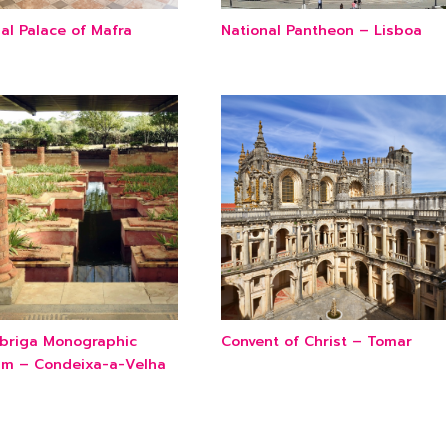
al Palace of Mafra
National Pantheon – Lisboa
briga Monographic
Convent of Christ – Tomar
m – Condeixa-a-Velha