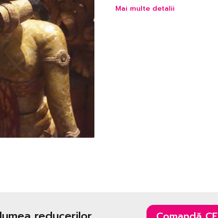
Mai multe detalii
 lumea reducerilor
Comandă CE