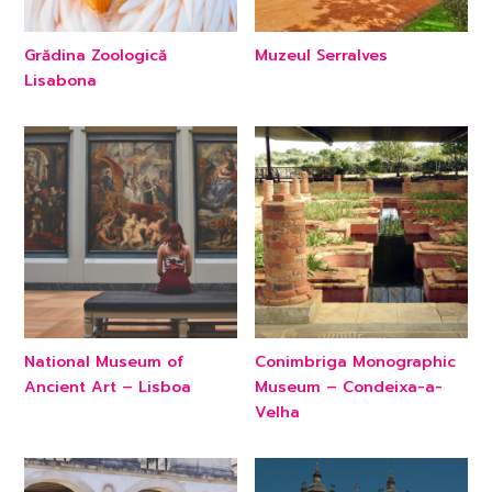
Grădina Zoologică
Muzeul Serralves
Lisabona
National Museum of
Conimbriga Monographic
Ancient Art – Lisboa
Museum – Condeixa-a-
Velha