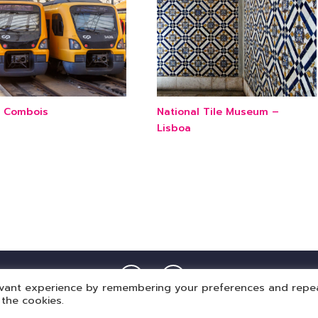
l Combois
National Tile Museum –
Lisboa
evant experience by remembering your preferences and repe
 the cookies.