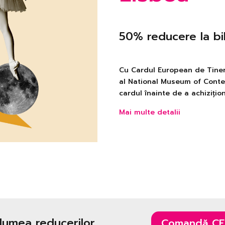
50% reducere la bil
Cu Cardul European de Tinere
al National Museum of Conte
cardul înainte de a achizițion
Mai multe detalii
 lumea reducerilor
Comandă CE