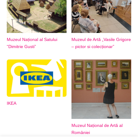
Muzeul Național al Satului
Muzeul de Artă „Vasile Grigore
“Dimitrie Gusti”
– pictor si colecționar”
IKEA
Muzeul Național de Artă al
României