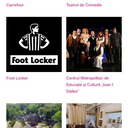
Carrefour
Teatrul de Comedie
Foot Locker
Centrul Metropolitan de
Educație și Cultură „Ioan I
Dalles”