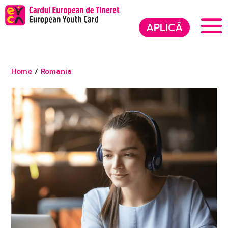
APLICĂ
Home
/
Romania