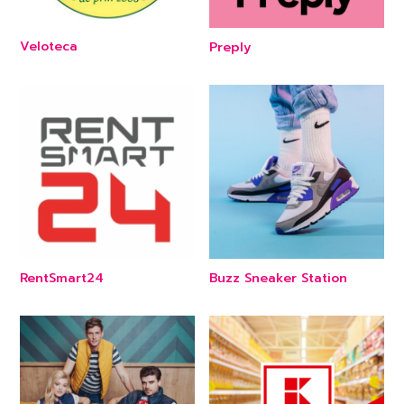
Veloteca
Preply
RentSmart24
Buzz Sneaker Station