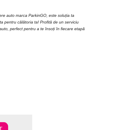
riere auto marca ParkinGO, este soluția ta
ta pentru călătoria ta! Profită de un serviciu
auto, perfect pentru a te însoți în fiecare etapă
T