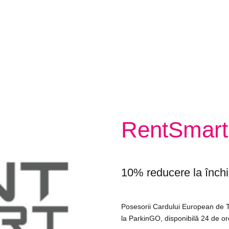
RentSmart
10% reducere la închi
Posesorii Cardului European de T
la ParkinGO, disponibilă 24 de or