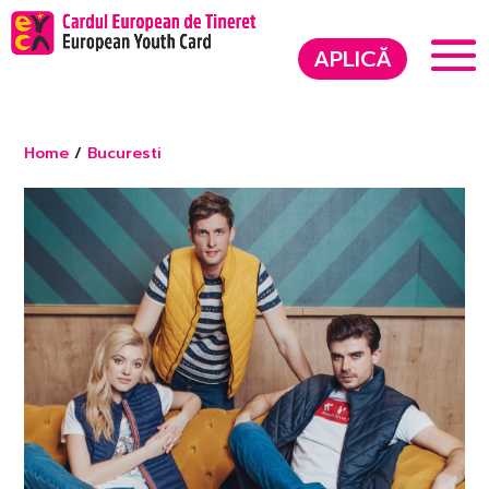
APLICĂ
Home
/
Bucuresti