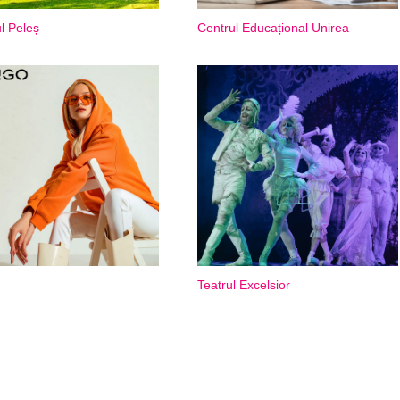
l Peleș
Centrul Educațional Unirea
Teatrul Excelsior