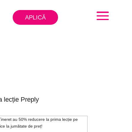
APLICĂ
 lecție Preply
ineret au 50% reducere la prima lecție pe
tice la jumătate de preț!