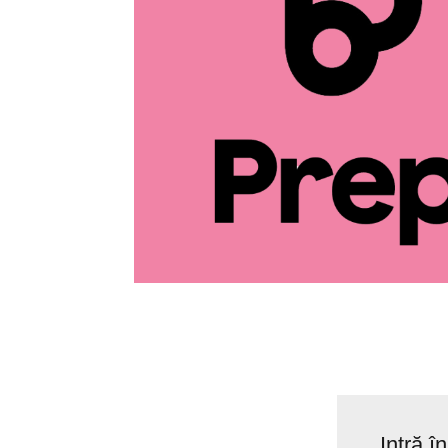
Intră î