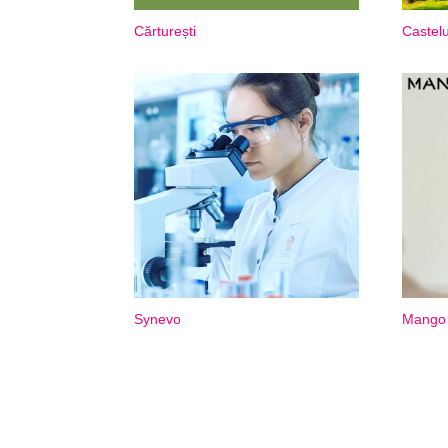
Cărturești
Castelu
Synevo
Mango