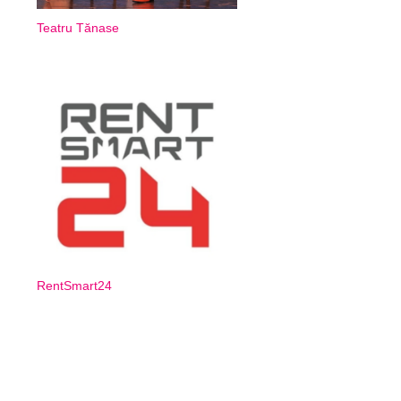
Teatru Tănase
RentSmart24