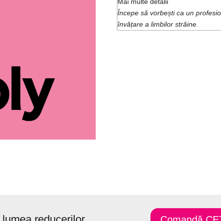
Mai multe detalii
Î
ncepe să vorbești ca un profesi
învățare a limbilor străine.
n lumea reducerilor
Comandă CE