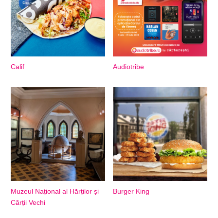
Calif
Audiotribe
Muzeul Național al Hărților și
Burger King
Cărții Vechi