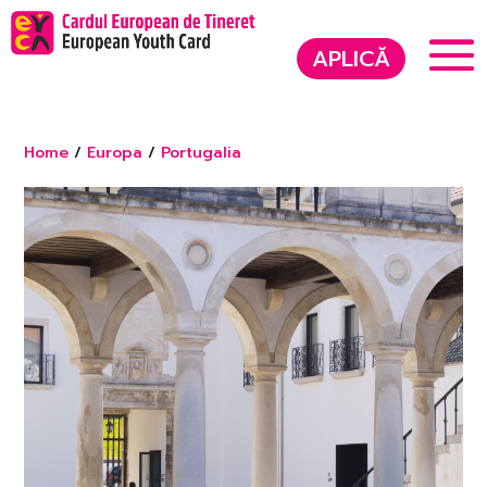
APLICĂ
Home
/
Europa
/
Portugalia