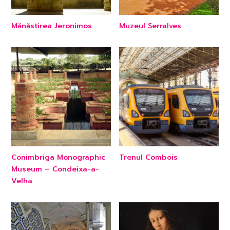
Mănăstirea Jeronimos
Muzeul Serralves
Conimbriga Monographic
Trenul Combois
Museum – Condeixa-a-
Velha