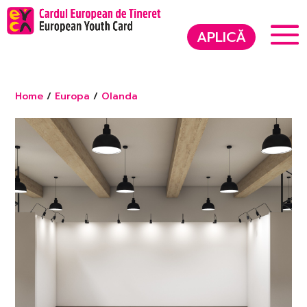
APLICĂ
Home
/
Europa
/
Olanda