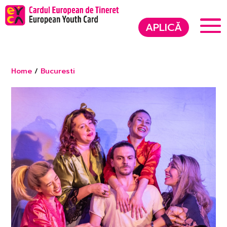
APLICĂ
Home
/
Bucuresti