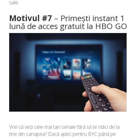
sale.
Motivul #7
– Primești instant 1
lună de acces gratuit la HBO GO
Vrei să vezi cele mai tari seriale fără să te ridici de la
tine din canapea? Dacă aplici pentru BYC până pe