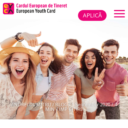
APLICĂ
ANDREI DUMITRU
/
BLOG
/
1 September 2020
/
4
MIN TIMP CITIRE