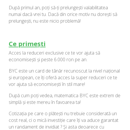
După primul an, poți să-ți prelungești valabilitatea
numai dacă vrei tu. Dacă din orice motiv nu dorești să
prelungești, nu este nicio problemă!
Ce primești
Acces la reduceri exclusive ce te vor ajuta să
economisești și peste 6.000 ron pe an.
BYC este un card de tânăr recunoscut la nivel național
și european, ce îți oferă acces la super reduceri ce te
vor ajuta să economisești în stil mare!
După cum poți vedea, matematica BYC este extrem de
simplă și este mereu în favoarea ta!
Cotizația pe care o plătești nu trebuie considerată un
cost real, ci o mică investiție care îți va aduce garantat
un randament de invidiat ? Și asta deoarece cu