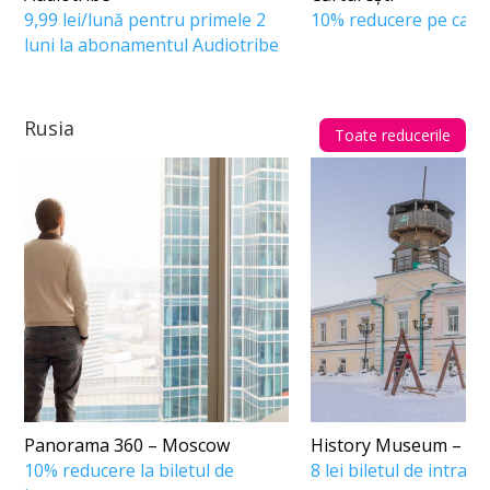
9,99 lei/lună pentru primele 2
10% reducere pe cartu
luni la abonamentul Audiotribe
Rusia
Toate reducerile
Panorama 360 – Moscow
History Museum – T
10% reducere la biletul de
8 lei biletul de intrare