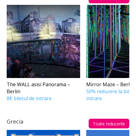
The WALL asisi Panorama –
Mirror Maze – Berlin
Berlin
50% reducere la biletu
8€ biletul de intrare
intrare
Grecia
Toate reducerile