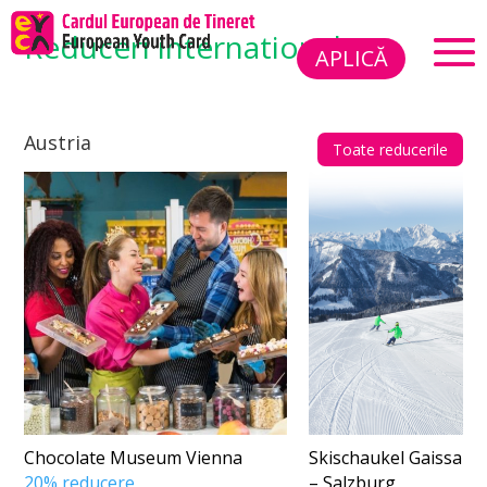
Reduceri internationale
APLICĂ
Austria
Toate reducerile
Chocolate Museum Vienna
Skischaukel Gaissau-
20% reducere
– Salzburg