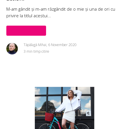
M-am gândit și m-am răzgândit de o mie și una de ori cu
privire la titlul acestui...
Citește mai mult
Tăpălagă Mihai, 6 November 2020
3 min timp citire