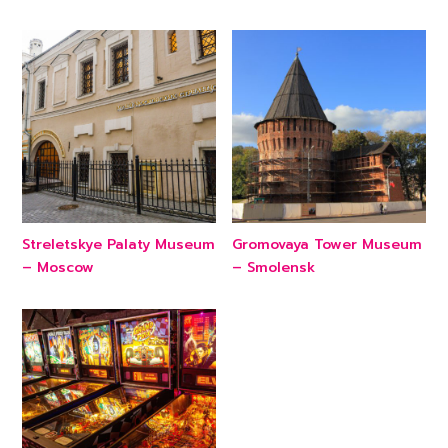
Streletskye Palaty Museum
Gromovaya Tower Museum
– Moscow
– Smolensk