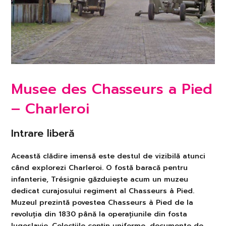
Musee des Chasseurs a Pied
– Charleroi
Intrare liberă
Această clădire imensă este destul de vizibilă atunci
când explorezi Charleroi. O fostă baracă pentru
infanterie, Trésignie găzduiește acum un muzeu
dedicat curajosului regiment al Chasseurs à Pied.
Muzeul prezintă povestea Chasseurs à Pied de la
revoluția din 1830 până la operațiunile din fosta
Iugoslavie. Colecțiile conțin uniforme, documente de