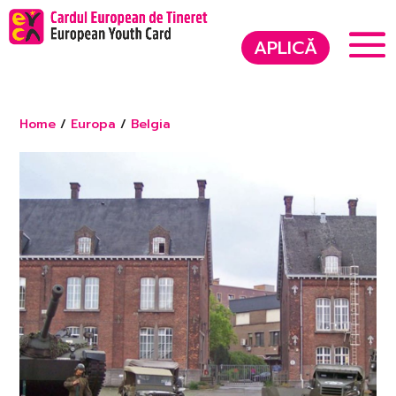
APLICĂ
Home
/
Europa
/
Belgia