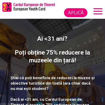
APLICĂ
Ai <31 ani?
Poți obține
75% reducere
la
muzeele din țară!
Știai că poți beneficia de reduceri la muzee și
obiective turistice din toată țara chiar dacă
nu mai ești student?
Dacă ai <31 ani, cu Cardul European de
Tineret ai acces la 75% reducere la muzee,