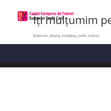
Îți mulțumim 
[lvdwcmc_display_mobilpay_order_status]