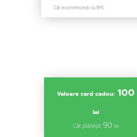
Cât economisești cu BYC
100
Valoare card cadou:
lei
90
Cât plătești:
lei