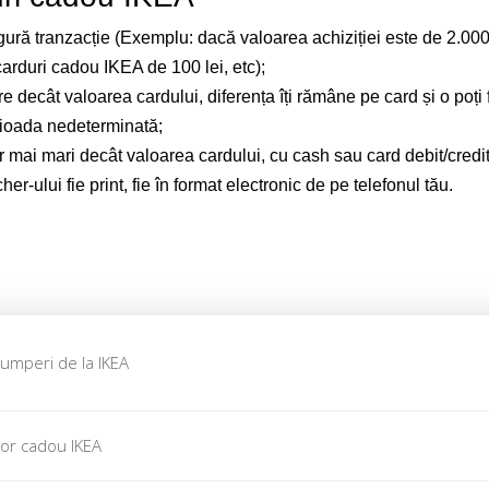
ingură tranzacție (Exemplu: dacă valoarea achiziției este de 2.00
carduri cadou IKEA de 100 lei, etc)
;
 decât valoarea cardului, diferența îți rămâne pe card și o poți 
perioada nedeterminată
;
or mai mari decât valoarea cardului, cu cash sau card debit/credi
r-ului fie print, fie în format electronic de pe telefonul tău.
cumperi de la IKEA
ilor cadou IKEA