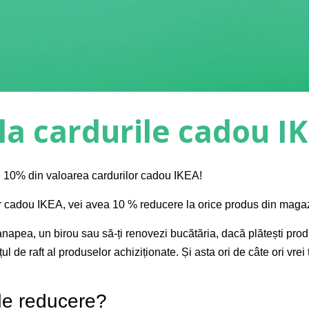
la cardurile cadou I
 10% din valoarea cardurilor cadou IKEA!
or cadou IKEA, vei avea 10 % reducere la orice produs din maga
canapea, un birou sau să-ți renovezi bucătăria, dacă plătești pro
 de raft al produselor achiziționate. Și asta ori de câte ori vrei 
de reducere?