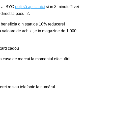
nu ai BYC
poți să aplici aici
și în 3 minute îl vei
irect la pasul 2.
ei beneficia din start de 10% reducere!
u valoare de achiziție în magazine de 1.000
 card cadou
) la casa de marcat la momentul efectuării
eret.ro
sau telefonic la numărul