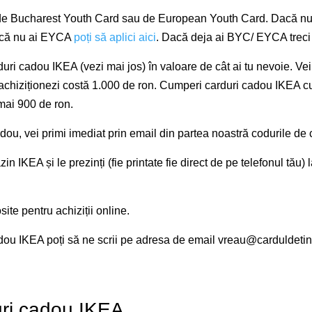
sor de Bucharest Youth Card sau de European Youth Card. Dacă 
 Dacă nu ai EYCA
poți să aplici aici
. Dacă deja ai BYC/ EYCA treci d
rduri cadou IKEA (vezi mai jos) în valoare de cât ai tu nevoie. V
achiziționezi costă 1.000 de ron. Cumperi carduri cadou IKEA c
umai 900 de ron.
adou, vei primi imediat prin email din partea noastră codurile de
in IKEA și le prezinți (fie printate fie direct de pe telefonul tău
ite pentru achiziții online.
adou IKEA poți să ne scrii pe adresa de email
vreau@carduldetin
duri cadou IKEA