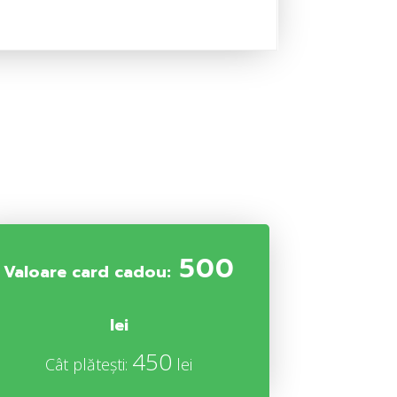
500
Valoare card cadou:
lei
450
Cât plătești:
lei