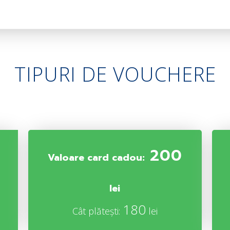
TIPURI DE VOUCHERE
200
Valoare card cadou:
lei
180
Cât plătești:
lei