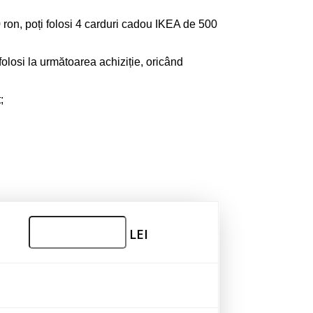
0 ron, poți folosi 4 carduri cadou IKEA de 500
folosi la următoarea achiziție, oricând
t
;
LEI