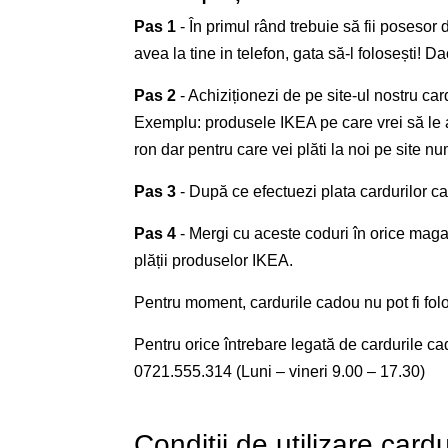
Pas 1
- În primul rând trebuie să fii pose
avea la tine in telefon, gata să-l folosești!
Pas 2
- Achiziționezi de pe site-ul nostru ca
Exemplu: produsele IKEA pe care vrei să le 
ron dar pentru care vei plăti la noi pe site n
Pas 3
- După ce efectuezi plata cardurilor c
Pas 4
- Mergi cu aceste coduri în orice magaz
plății produselor IKEA.
Pentru moment, cardurile cadou nu pot fi folos
Pentru orice întrebare legată de cardurile c
0721.555.314 (Luni – vineri 9.00 – 17.30)
Condiții de utilizare car