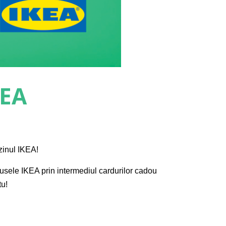
KEA
zinul IKEA!
dusele IKEA prin intermediul cardurilor cadou
tu!