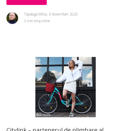
Tăpălagă Mihai, 6 November 2020
3 min timp citire
Citylink – partenerul de plimbare al