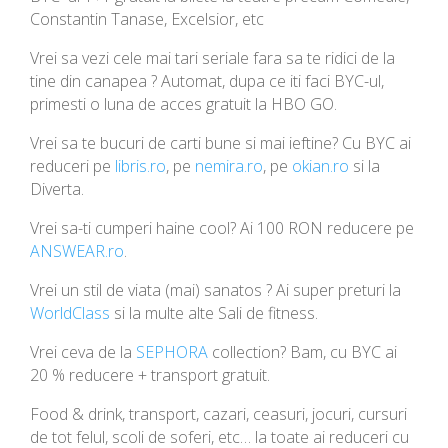
Constantin Tanase, Excelsior, etc
Vrei sa vezi cele mai tari seriale fara sa te ridici de la
tine din canapea ? Automat, dupa ce iti faci BYC-ul,
primesti o luna de acces gratuit la HBO GO.
Vrei sa te bucuri de carti bune si mai ieftine? Cu BYC ai
reduceri pe
libris.ro
, pe
nemira.ro
, pe
okian.ro
si la
Diverta.
Vrei sa-ti cumperi haine cool? Ai 100 RON reducere pe
ANSWEAR.ro
.
Vrei un stil de viata (mai) sanatos ? Ai super preturi la
WorldClass
si la multe alte Sali de fitness.
Vrei ceva de la
SEPHORA
collection? Bam, cu BYC ai
20 % reducere + transport gratuit.
Food & drink, transport, cazari, ceasuri, jocuri, cursuri
de tot felul, scoli de soferi, etc… la toate ai reduceri cu