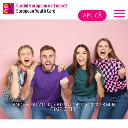
APLICĂ
ANDREI DUMITRU
/
BLOG
/
24 July 2020
/
3 MIN
TIMP CITIRE