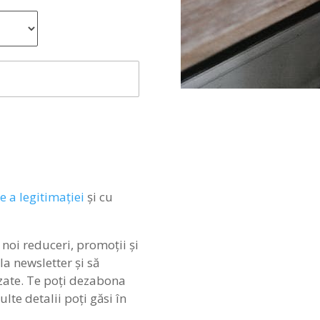
 a legitimației
și cu
 noi reduceri, promoții și
a newsletter și să
zate. Te poți dezabona
lte detalii poți găsi în