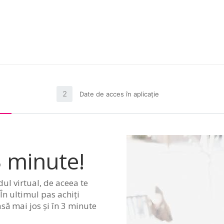
2
Date de acces în aplicație
 minute!
ul virtual, de aceea te
În ultimul pas achiți
asă mai jos și în 3 minute
u