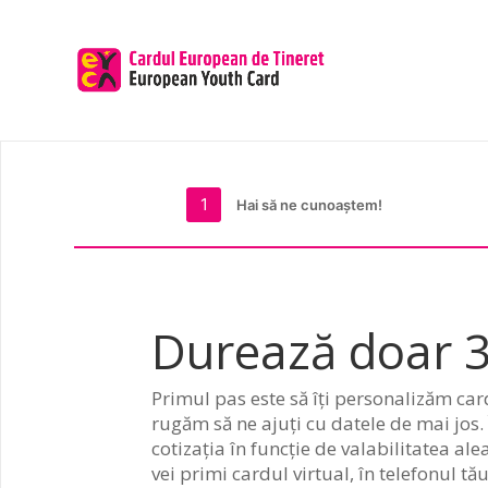
1
Hai să ne cunoaștem!
Durează doar 3
Primul pas este să îți personalizăm card
rugăm să ne ajuți cu datele de mai jos. 
cotizația în funcție de valabilitatea ale
vei primi cardul virtual, în telefonul tă